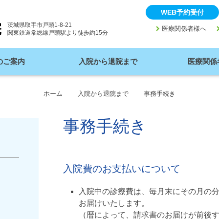
WEB予約受付
茨城県取手市戸頭1-8-21
keyboard_arrow_right
keyboard_arr
医療関係者様へ
関東鉄道常総線戸頭駅より徒歩約15分
のご案内
入院から退院まで
医療関係
ホーム
入院から退院まで
事務手続き
事務手続き
入院費のお支払いについて
入院中の診療費は、毎月末にその月の
お届けいたします。
（暦によって、請求書のお届けが前後