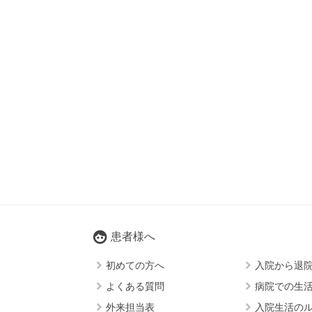
face
患者様へ
keyboard_arrow_right
keyboard_arrow_right
初めての方へ
入院から退
keyboard_arrow_right
keyboard_arrow_right
よくある質問
病院での生
keyboard_arrow_right
keyboard_arrow_right
外来担当表
入院生活の