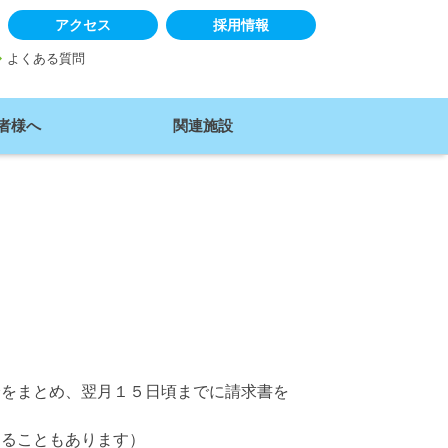
アクセス
採用情報
ow_right
よくある質問
者様へ
関連施設
分をまとめ、翌月１５日頃までに請求書を
することもあります）