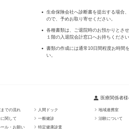
生命保険会社へ診断書を提出する場合
ので、予めお取り寄せください。
各種書類は、ご退院時のお預かりとさ
１階の入退院会計窓口へお持ちくださ
書類の作成には通常10日間程度お時間
い。
person
医療関係者様
keyboard_arrow_right
keyboard_arrow_right
院までの流れ
人間ドック
地域連携室
keyboard_arrow_right
keyboard_arrow_right
活に関して
一般健診
治験について
keyboard_arrow_right
ルール・お願い
特定健康診査