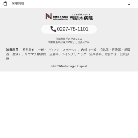
content_paste
採用情報
expand_more
phone
0297-78-1101
茨城県取手市戸頭1-8-21
関東鉄道常総線戸頭駅より徒歩約15分
診療科目：
整形外科（一般・リウマチ・スポーツ）、内科（一般・消化器・呼吸器・循環
器・血液）、リウマチ膠原病、皮膚科、ペインクリニック、泌尿器科、総合外来、訪問診
療
©2026Nishimagi Hospital