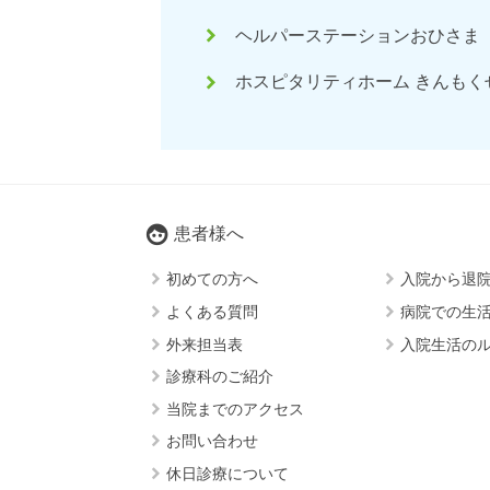
keyboard_arrow_right
ヘルパーステーションおひさま
keyboard_arrow_right
ホスピタリティホーム きんもく
face
患者様へ
keyboard_arrow_right
keyboard_arrow_right
初めての方へ
入院から退
keyboard_arrow_right
keyboard_arrow_right
よくある質問
病院での生
keyboard_arrow_right
keyboard_arrow_right
外来担当表
入院生活の
keyboard_arrow_right
診療科のご紹介
keyboard_arrow_right
当院までのアクセス
keyboard_arrow_right
お問い合わせ
keyboard_arrow_right
休日診療について