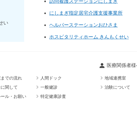
訪問看護ステーションにしまぎ
にしまぎ指定居宅介護支援事業所
せい
ヘルパーステーションおひさま
ホスピタリティホーム きんもくせい
person
医療関係者様
keyboard_arrow_right
keyboard_arrow_right
院までの流れ
人間ドック
地域連携室
keyboard_arrow_right
keyboard_arrow_right
活に関して
一般健診
治験について
keyboard_arrow_right
ルール・お願い
特定健康診査