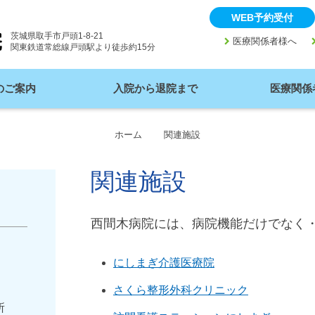
WEB予約受付
茨城県取手市戸頭1-8-21
keyboard_arrow_right
keyboard_arr
医療関係者様へ
関東鉄道常総線戸頭駅より徒歩約15分
のご案内
入院から退院まで
医療関係
ホーム
関連施設
関連施設
西間木病院には、病院機能だけでなく
にしまぎ介護医療院
さくら整形外科クリニック
所